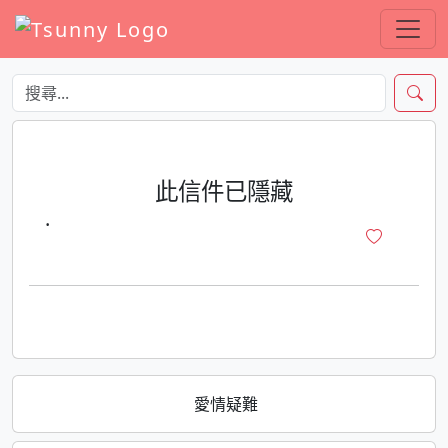
此信件已隱藏
·
愛情疑難