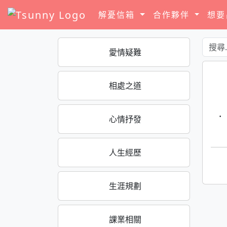
解憂信箱
合作夥伴
想
愛情疑難
相處之道
·
心情抒發
人生經歷
生涯規劃
課業相關