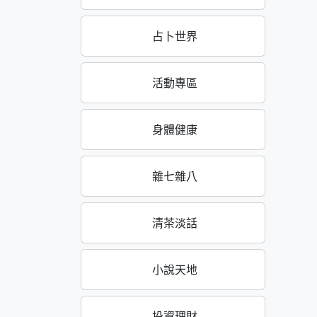
占卜世界
活動專區
身體健康
雜七雜八
清茶淡話
小說天地
投資理財