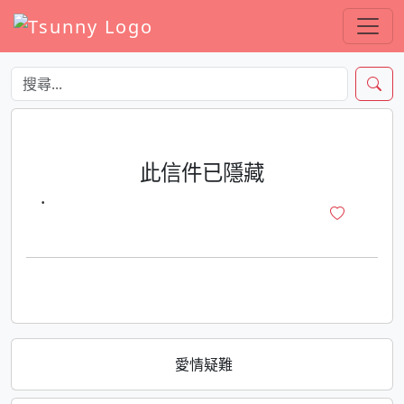
此信件已隱藏
·
愛情疑難