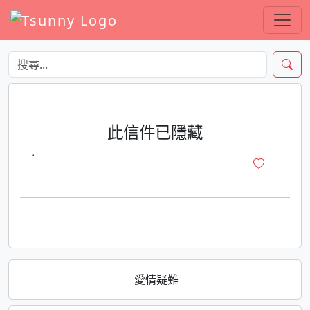
此信件已隱藏
·
愛情疑難