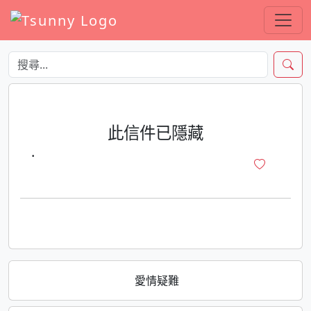
此信件已隱藏
·
愛情疑難