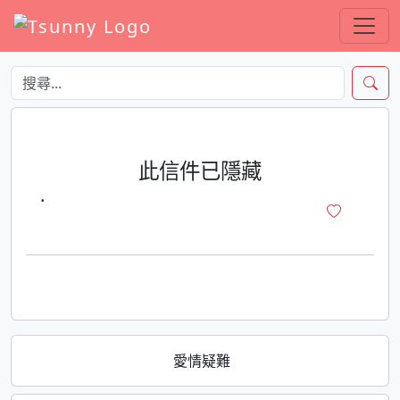
此信件已隱藏
·
愛情疑難