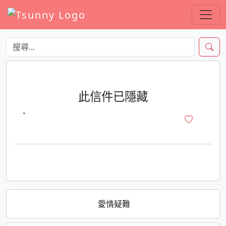
此信件已隱藏
·
愛情疑難