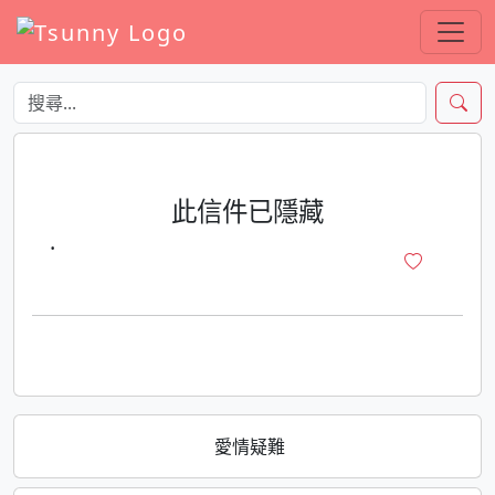
此信件已隱藏
·
愛情疑難