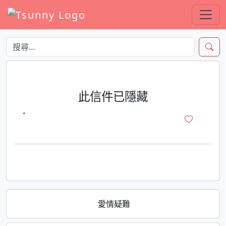
此信件已隱藏
·
愛情疑難