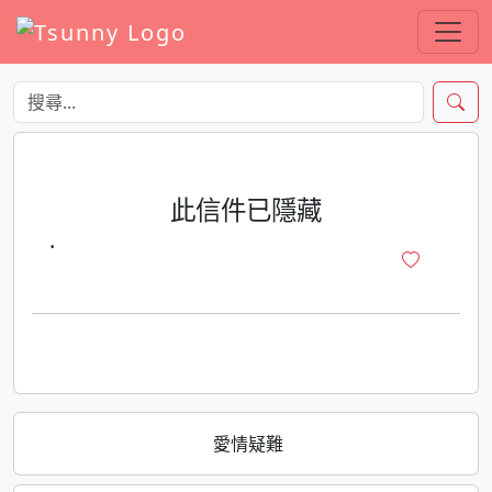
此信件已隱藏
·
愛情疑難