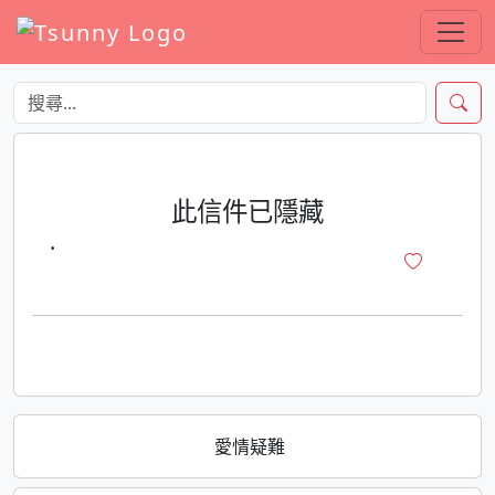
此信件已隱藏
·
愛情疑難