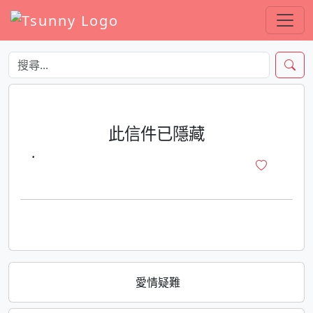
此信件已隱藏
·
愛情疑難