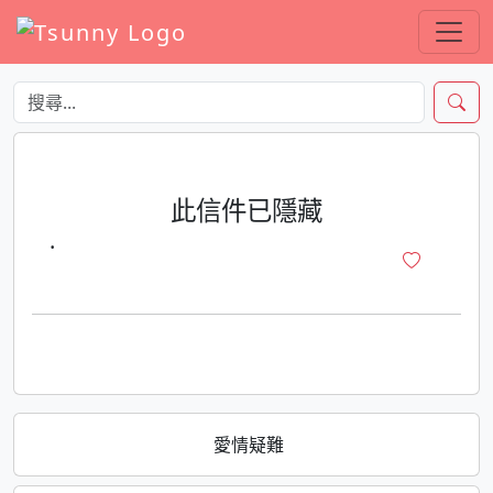
此信件已隱藏
·
愛情疑難