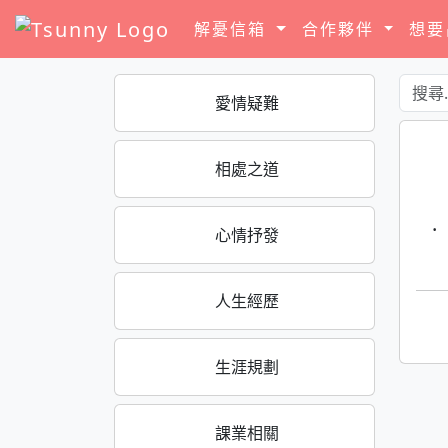
解憂信箱
合作夥伴
想
愛情疑難
相處之道
·
心情抒發
人生經歷
生涯規劃
課業相關