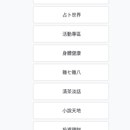
占卜世界
活動專區
身體健康
雜七雜八
清茶淡話
小說天地
投資理財