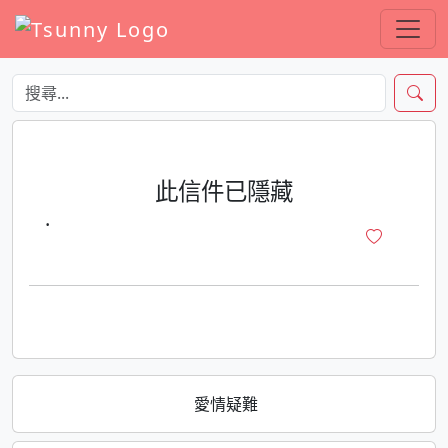
此信件已隱藏
·
愛情疑難