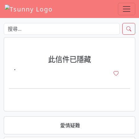
此信件已隱藏
·
愛情疑難