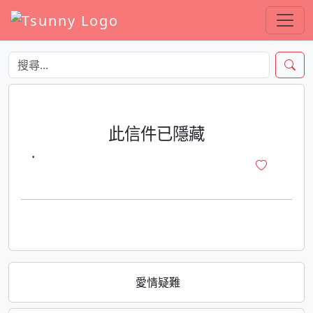
此信件已隱藏
·
愛情疑難