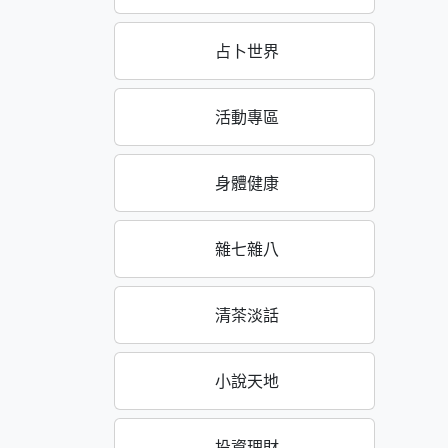
占卜世界
活動專區
身體健康
雜七雜八
清茶淡話
小說天地
投資理財