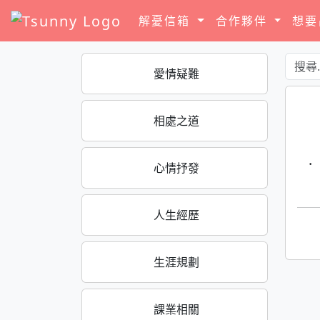
解憂信箱
合作夥伴
想
愛情疑難
相處之道
·
心情抒發
人生經歷
生涯規劃
課業相關