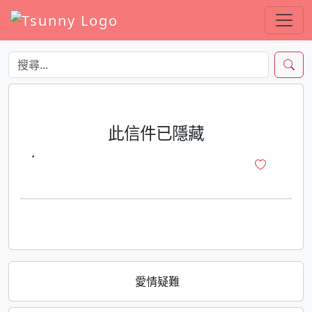
此信件已隱藏
·
愛情疑難