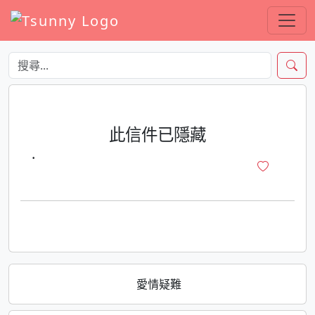
此信件已隱藏
·
愛情疑難