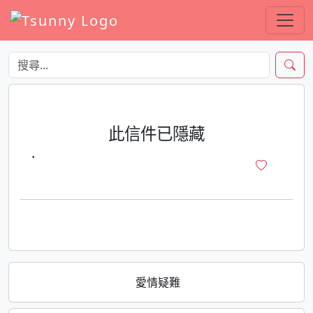
此信件已隱藏
·
愛情疑難