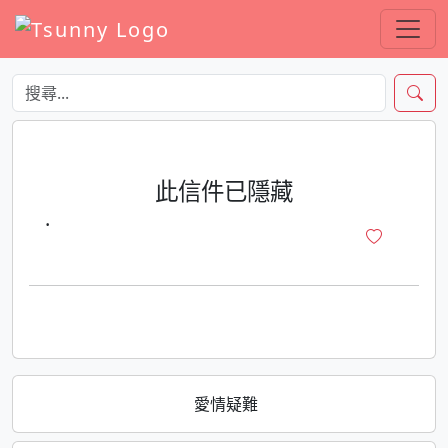
此信件已隱藏
·
愛情疑難