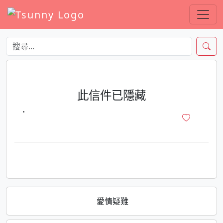
此信件已隱藏
·
愛情疑難