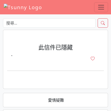
此信件已隱藏
·
愛情疑難