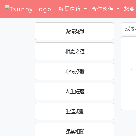
解憂信箱
合作夥伴
想
愛情疑難
相處之道
·
心情抒發
人生經歷
生涯規劃
課業相關