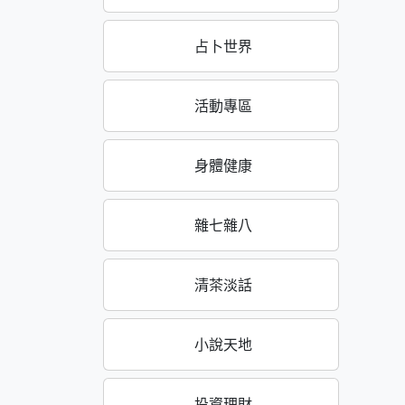
占卜世界
活動專區
身體健康
雜七雜八
清茶淡話
小說天地
投資理財