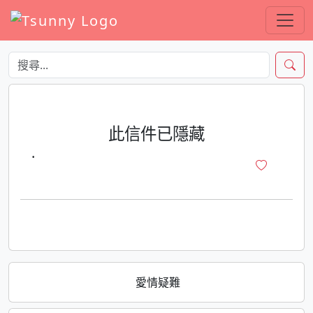
此信件已隱藏
·
愛情疑難