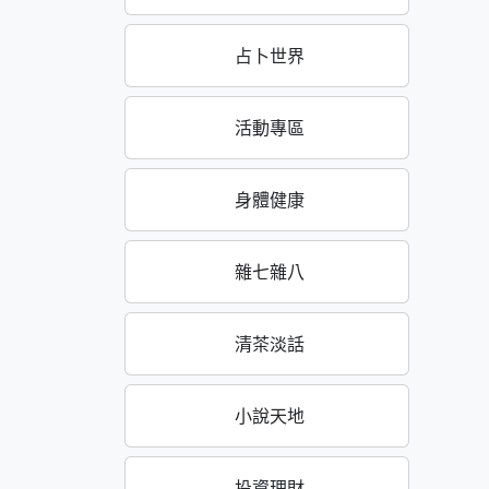
占卜世界
活動專區
身體健康
雜七雜八
清茶淡話
小說天地
投資理財