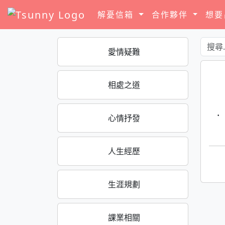
解憂信箱
合作夥伴
想
愛情疑難
相處之道
·
心情抒發
人生經歷
生涯規劃
課業相關