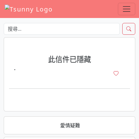
此信件已隱藏
·
愛情疑難