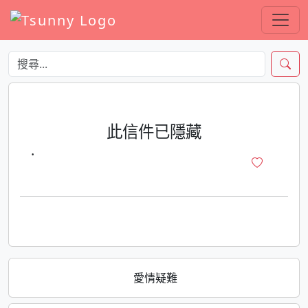
此信件已隱藏
·
愛情疑難