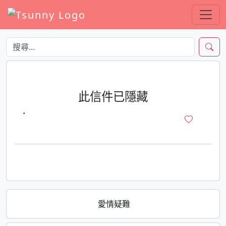
此信件已隱藏
·
愛情疑難