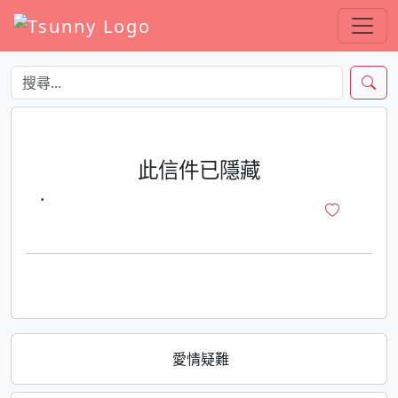
此信件已隱藏
·
愛情疑難