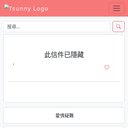
此信件已隱藏
·
愛情疑難