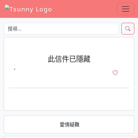
此信件已隱藏
·
愛情疑難