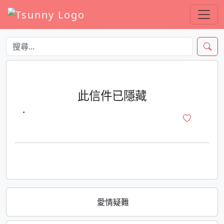
此信件已隱藏
·
愛情疑難