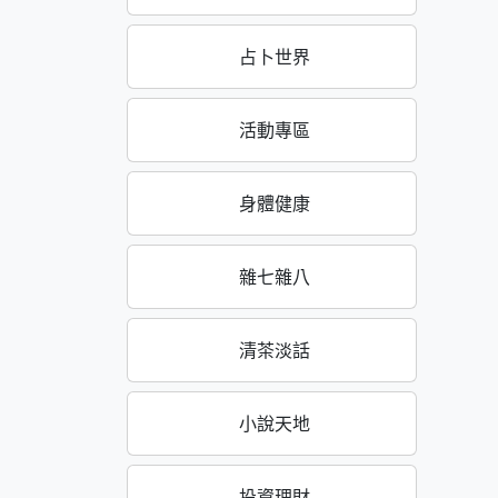
占卜世界
活動專區
身體健康
雜七雜八
清茶淡話
小說天地
投資理財