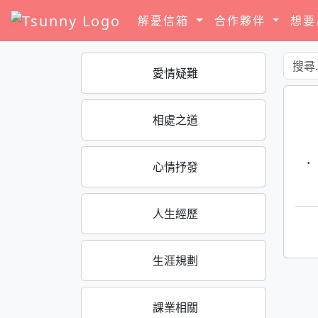
解憂信箱
合作夥伴
想
愛情疑難
相處之道
·
心情抒發
人生經歷
生涯規劃
課業相關