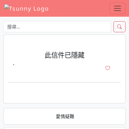
此信件已隱藏
·
愛情疑難