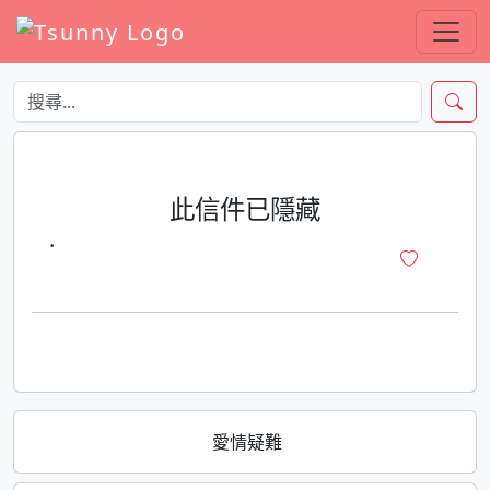
此信件已隱藏
·
愛情疑難