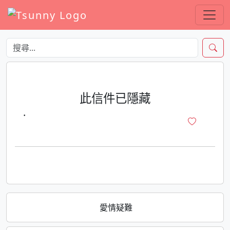
此信件已隱藏
·
愛情疑難