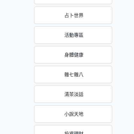
占卜世界
活動專區
身體健康
雜七雜八
清茶淡話
小說天地
投資理財