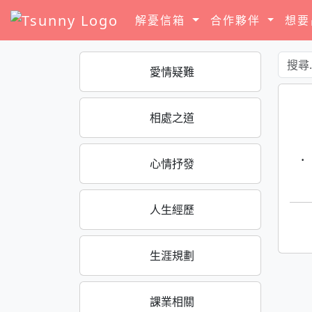
解憂信箱
合作夥伴
想
愛情疑難
相處之道
·
心情抒發
人生經歷
生涯規劃
課業相關