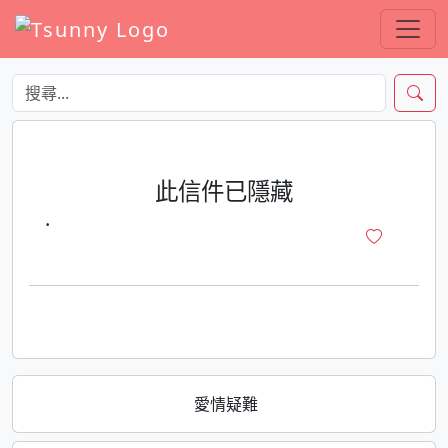
此信件已隱藏
·
愛情疑難