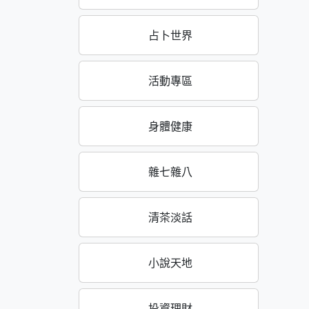
占卜世界
活動專區
身體健康
雜七雜八
清茶淡話
小說天地
投資理財