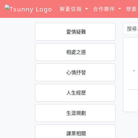
解憂信箱
合作夥伴
想
愛情疑難
相處之道
·
心情抒發
人生經歷
生涯規劃
課業相關