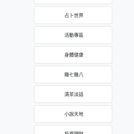
占卜世界
活動專區
身體健康
雜七雜八
清茶淡話
小說天地
投資理財