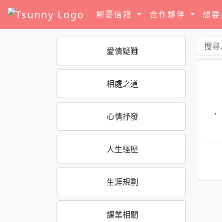
解憂信箱
合作夥伴
想
愛情疑難
相處之道
·
心情抒發
人生經歷
生涯規劃
課業相關