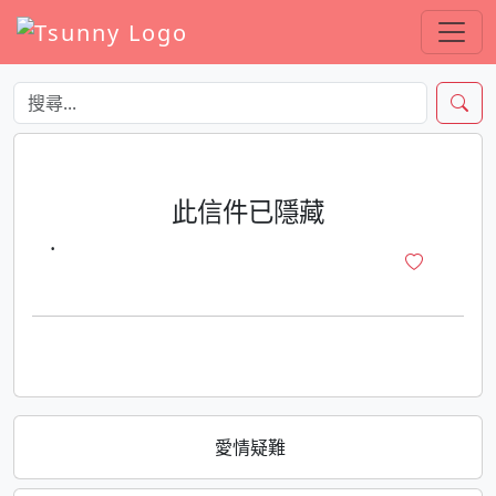
此信件已隱藏
·
愛情疑難