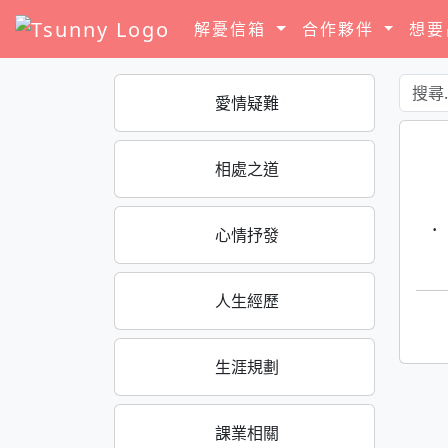
解憂信箱
合作夥伴
想
愛情疑難
相處之道
·
心情抒發
人生經歷
生涯規劃
課業相關