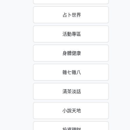
占卜世界
活動專區
身體健康
雜七雜八
清茶淡話
小說天地
投資理財