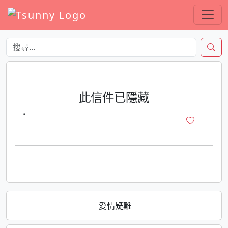
此信件已隱藏
·
愛情疑難