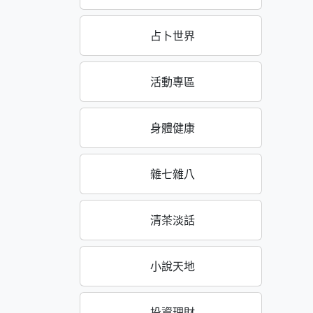
占卜世界
活動專區
身體健康
雜七雜八
清茶淡話
小說天地
投資理財