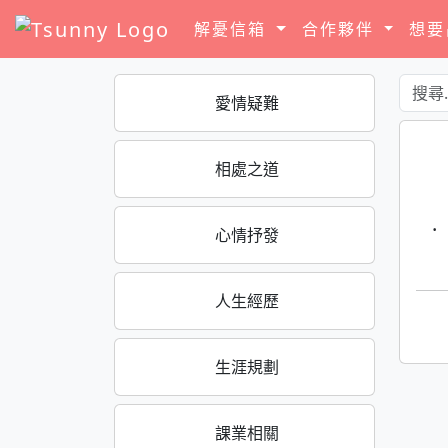
解憂信箱
合作夥伴
想
愛情疑難
相處之道
·
心情抒發
人生經歷
生涯規劃
課業相關