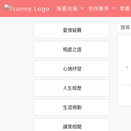
解憂信箱
合作夥伴
想
愛情疑難
相處之道
·
心情抒發
人生經歷
生涯規劃
課業相關