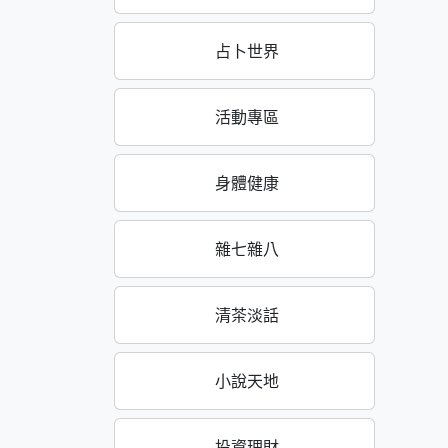
占卜世界
活動專區
身體健康
雜七雜八
清茶淡話
小說天地
投資理財