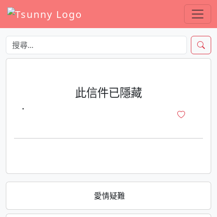
此信件已隱藏
·
愛情疑難