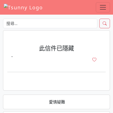
此信件已隱藏
·
愛情疑難