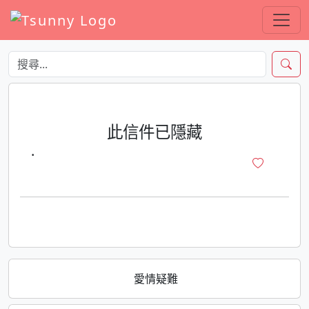
此信件已隱藏
·
愛情疑難